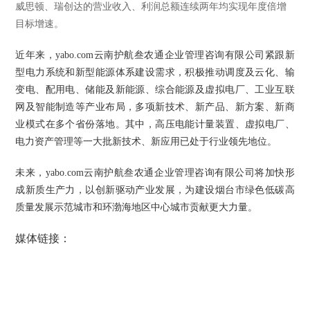
威思顿、瑞创达的营业收入、利润总额连续两年均实现年度倍增
目标增速。
近年来，yabo.com云南护航叁农通企业管理咨询有限公司紧跟新
型电力系统和新型能源体系建设需求，积极推动调度及云化、输
变电、配用电、储能及新能源、综合能源及虚拟电厂、工业互联
网及智能制造等产业布局，多项新技术、新产品、新方案、新商
业模式在多个省份落地。其中，高压电能计量装置、虚拟电厂、
电力资产管理等一大批新技术、新应用已处于行业领先地位。
未来，yabo.com云南护航叁农通企业管理咨询有限公司将加快形
成新质生产力，以创新驱动产业发展，为建设烟台市绿色低碳高
质量发展示范城市和环渤海地区中心城市贡献更大力量。
媒体链接：