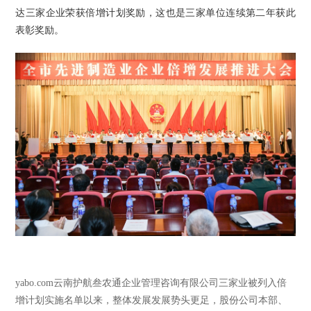
达三家企业荣获倍增计划奖励，这也是三家单位连续第二年获此
表彰奖励。
yabo.com云南护航叁农通企业管理咨询有限公司三家业被列入倍
增计划实施名单以来，整体发展发展势头更足，股份公司本部、