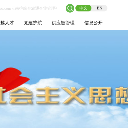
中文
EN
卓越人才
党建护航
供应链管理
信息公开
士后工作站
人才理念
职业成长
校园招聘
社会招聘
招聘动态
党建在线
教育实践
供应链介绍
供应链合作
基本信息
管理架构
人事薪酬
经营成果
重大事项