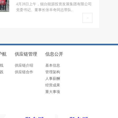
4月28日上午，烟台能源投资发展集团有限公司
党委书记、董事长张丰奇同志带队..
>
护航
供应链管理
信息公开
线
供应链介绍
基本信息
践
供应链合作
管理架构
人事薪酬
经营成果
重大事项