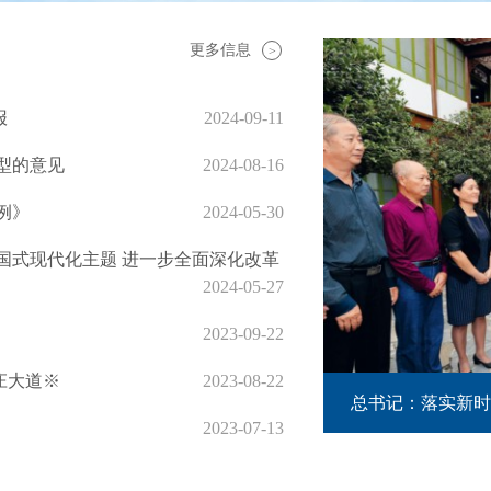
更多信息
>
报
2024-09-11
型的意见
2024-08-16
例》
2024-05-30
国式现代化主题 进一步全面深化改革
2024-05-27
2023-09-22
庄大道※
2023-08-22
总书记：落实新时
2023-07-13