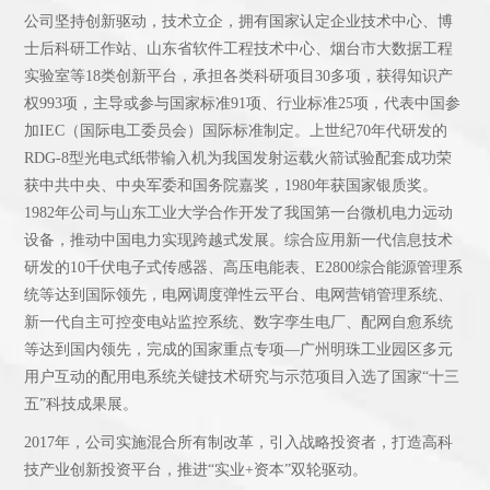
公司坚持创新驱动，技术立企，拥有国家认定企业技术中心、博
士后科研工作站、山东省软件工程技术中心、烟台市大数据工程
实验室等18类创新平台，承担各类科研项目30多项，获得知识产
权993项，主导或参与国家标准91项、行业标准25项，代表中国参
加IEC（国际电工委员会）国际标准制定。上世纪70年代研发的
RDG-8型光电式纸带输入机为我国发射运载火箭试验配套成功荣
获中共中央、中央军委和国务院嘉奖，1980年获国家银质奖。
1982年公司与山东工业大学合作开发了我国第一台微机电力远动
设备，推动中国电力实现跨越式发展。综合应用新一代信息技术
研发的10千伏电子式传感器、高压电能表、E2800综合能源管理系
统等达到国际领先，电网调度弹性云平台、电网营销管理系统、
新一代自主可控变电站监控系统、数字孪生电厂、配网自愈系统
等达到国内领先，完成的国家重点专项—广州明珠工业园区多元
用户互动的配用电系统关键技术研究与示范项目入选了国家“十三
五”科技成果展。
2017年，公司实施混合所有制改革，引入战略投资者，打造高科
技产业创新投资平台，推进“实业+资本”双轮驱动。