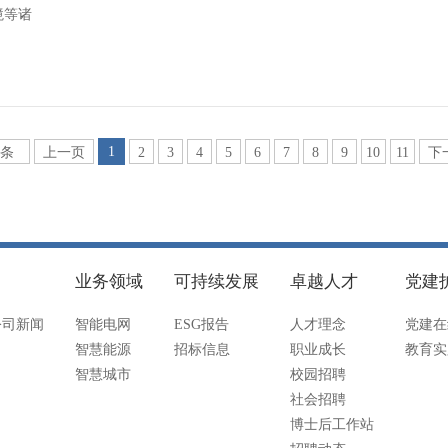
境等诸
1
6条
上一页
2
3
4
5
6
7
8
9
10
11
下
业务领域
可持续发展
卓越人才
党建
公司新闻
智能电网
ESG报告
人才理念
党建在
智慧能源
招标信息
职业成长
教育实
智慧城市
校园招聘
社会招聘
博士后工作站