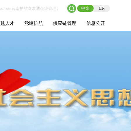
中文
EN
卓越人才
党建护航
供应链管理
信息公开
士后工作站
人才理念
职业成长
校园招聘
社会招聘
招聘动态
党建在线
教育实践
供应链介绍
供应链合作
基本信息
管理架构
人事薪酬
经营成果
重大事项