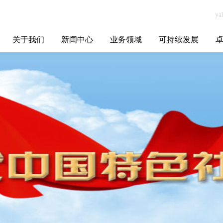
关于我们
新闻中心
业务领域
可持续发展
集团介绍
全球布局
发展历程
资源资质
联系我们
yabo.com云南护
媒体聚焦
智能电网
智慧能源
智慧城市
招标信息
ESG报告
博
航叁农通企业管
理咨询有限公司
新闻